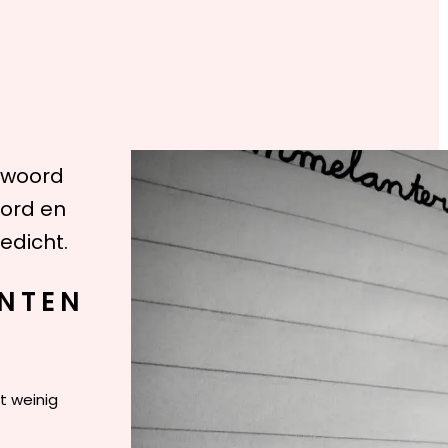
 woord
oord en
edicht.
NTEN
t weinig